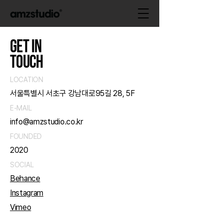
GET IN
TOUCH
LOCATION
서울특별시 서초구 강남대로95길 28, 5F
E-MAIL
info@amzstudio.co.kr
FOUNDED
2020
SOCIAL
Behance
Instagram
Vimeo